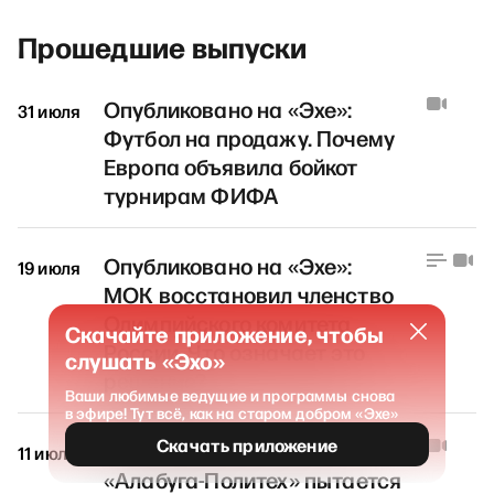
Прошедшие выпуски
Опубликовано на «Эхе»:
31 июля
Футбол на продажу. Почему
Европа объявила бойкот
турнирам ФИФА
Опубликовано на «Эхе»:
19 июля
МОК восстановил членство
Олимпийского комитета
Скачайте приложение, чтобы
России. Что означает это
слушать «Эхо»
решение?
Ваши любимые ведущие и программы снова
в эфире! Тут всё, как на старом добром «Эхе»
Скачать приложение
Опубликовано на «Эхе»:
11 июля
«Алабуга-Политех» пытается