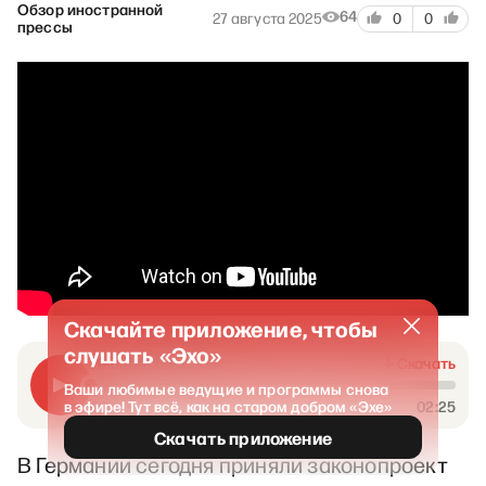
Обзор иностранной
64
27 августа 2025
0
0
прессы
Скачайте приложение, чтобы
слушать «Эхо»
Инопресса (27.08)
Скачать
Ваши любимые ведущие и программы снова
в эфире! Тут всё, как на старом добром «Эхе»
00:00
02:25
Скачать приложение
В Германии сегодня приняли законопроект