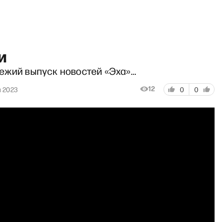
и
ежий выпуск новостей «Эха»…
12
а 2023
0
0
РЗВ