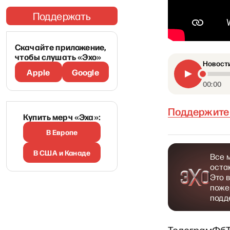
Поддержать
Скачайте приложение,
чтобы слушать «Эхо»
Новости
Apple
Google
00:00
Поддержите 
Купить мерч «Эха»:
В Европе
В США и Канаде
Все 
оста
Это 
поже
подд