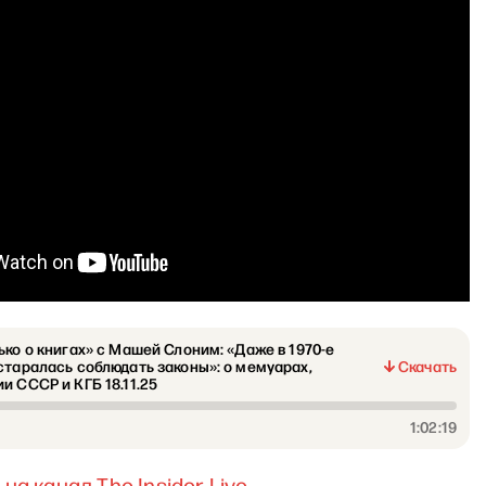
ько о книгах» с Машей Слоним: «Даже в 1970-е
старалась соблюдать законы»: о мемуарах,
Скачать
и СССР и КГБ 18.11.25
1:02:19
на канал The Insider Live