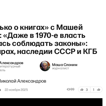
ько о книгах» с Машей
 «Даже в 1970-е власть
ась соблюдать законы»:
рах, наследии СССР и КГБ
рянул Грэм»: Путин в бреду,
 Александров
Маша Слоним
литературный
журналист
ель
Николай Александров
99
х
22 ноября 2025
3
1