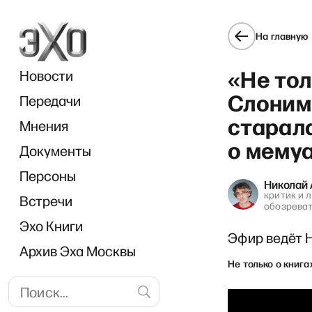
На главную
«Не тол
Новости
Слоним:
Передачи
старал
Мнения
о мемуа
Документы
«И г
Персоны
Николай
критик и 
Встречи
обозреват
Эхо Книги
Эфир ведёт 
Архив Эха Москвы
Не только о книга