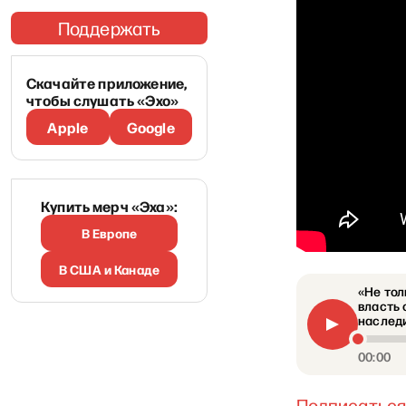
Поддержать
Скачайте приложение,
чтобы слушать «Эхо»
Apple
Google
Купить мерч «Эха»:
В Европе
В США и Канаде
«Не тол
власть 
наследи
00:00
Подписаться 