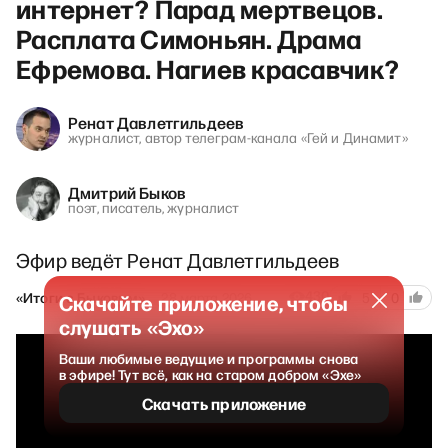
интернет? Парад мертвецов.
Расплата Симоньян. Драма
Ефремова. Нагиев красавчик?
Ренат Давлетгильдеев
журналист, автор телеграм-канала «Гей и Динамит»
Дмитрий Быков
поэт, писатель, журналист
Эфир ведёт Ренат Давлетгильдеев
430
«Итоги с Быковым»
28 марта 2026
5
0
Скачайте приложение, чтобы
слушать «Эхо»
Ваши любимые ведущие и программы снова
в эфире! Тут всё, как на старом добром «Эхе»
Скачать приложение