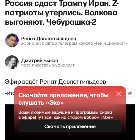
Россия сдаст Трампу Иран. Z-
патриоты утерлись. Волкова
выгоняют. Чебурашка-2
Ренат Давлетгильдеев
журналист, автор телеграм-канала «Гей и Динамит»
Дмитрий Быков
поэт, писатель, журналист
Эфир ведёт Ренат Давлетгильдеев
383
«Итоги с Быковым»
10 января 2026
1
0
Скачайте приложение, чтобы
слушать «Эхо»
Ваши любимые ведущие и программы снова
в эфире! Тут всё, как на старом добром «Эхе»
Скачать приложение