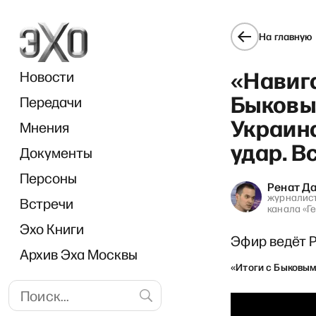
На главную
«Навиг
Новости
Быковым
Передачи
Украин
Мнения
удар. В
Документы
Персоны
Ренат Д
журналист
Встречи
канала «Г
Эхо Книги
Эфир ведёт 
Архив Эха Москвы
«Итоги с Быковы