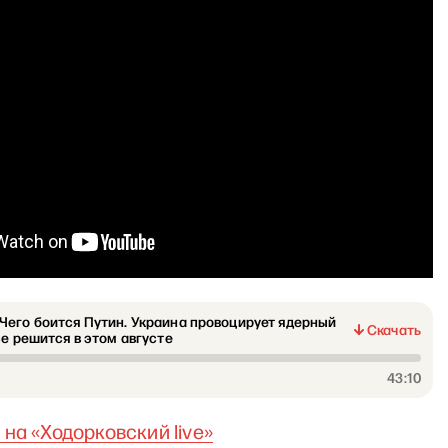
его боится Путин. Украина провоцирует ядерный
Скачать
се решится в этом августе
43:10
на «Ходорковский live»