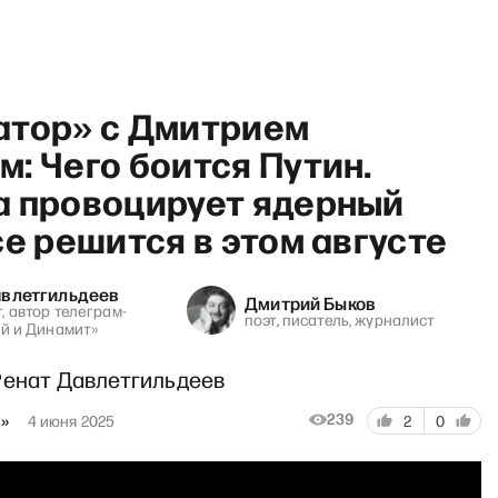
атор» с Дмитрием
: Чего боится Путин.
а провоцирует ядерный
се решится в этом августе
авлетгильдеев
Дмитрий Быков
, автор телеграм-
поэт, писатель, журналист
ей и Динамит»
Ренат Давлетгильдеев
239
м»
4 июня 2025
2
0