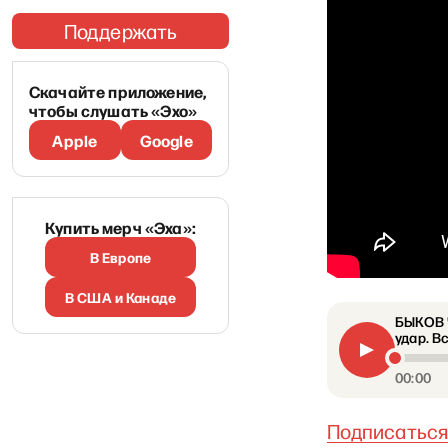
Поддержать
Скачайте приложение,
чтобы слушать «Эхо»
Apple
Google
Купить мерч «Эха»:
В Европе
В США и Канаде
БЫКОВ Ч
удар. В
00:00
Подписаться 