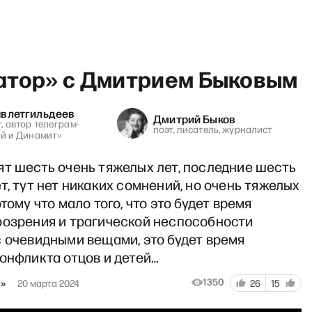
атор» с Дмитрием Быковым
авлетгильдеев
Дмитрий Быков
, автор телеграм-
поэт, писатель, журналист
ей и Динамит»
st show c Филиппенко и Пол
ят шесть очень тяжелых лет, последние шесть
т, тут нет никаких сомнений, но очень тяжелых
тому что мало того, что это будет время
розрения и трагической неспособности
 очевидными вещами, это будет время
онфликта отцов и детей…
1350
м»
20 марта 2024
26
15