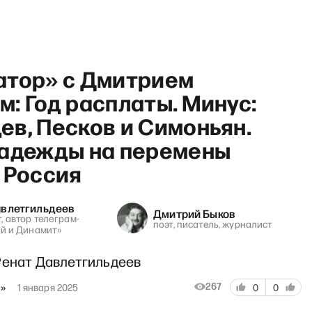
атор» с Дмитрием
: Год расплаты. Минус:
в, Песков и Симоньян.
надежды на перемены
одкаст Сергея Смирнова»: 
 Россия
авлетгильдеев
Дмитрий Быков
, автор телеграм-
поэт, писатель, журналист
ей и Динамит»
Ренат Давлетгильдеев
267
м»
1 января 2025
0
0