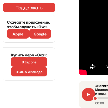
Поддержать
Скачайте приложение,
чтобы слушать «Эхо»
Apple
Google
Купить мерч «Эха»:
В Европе
В США и Канаде
«Навига
Медвед
и новая
00:00