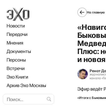
На главную
«Навиг
Новости
Быковым
Передачи
Медведе
Мнения
Плюс: 
Документы
«П
и новая
Персоны
Встречи
Ренат Д
журналист
Эхо Книги
канала «Г
Архив Эха Москвы
Эфир ведёт 
«Итоги с Быковы