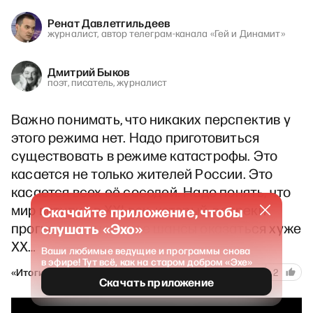
Ренат Давлетгильдеев
журналист, автор телеграм-канала «Гей и Динамит»
Дмитрий Быков
поэт, писатель, журналист
Важно понимать, что никаких перспектив у
этого режима нет. Надо приготовиться
существовать в режиме катастрофы. Это
касается не только жителей России. Это
касается всех её соседей. Надо понять, что
мир вступил в XXI век, который, вопреки
Скачайте приложение, чтобы
прогнозам, имеет все шансы оказаться хуже
слушать «Эхо»
XX…
Ваши любимые ведущие и программы снова
в эфире! Тут всё, как на старом добром «Эхе»
1310
«Итоги с Быковым»
13 марта 2024
24
2
Скачать приложение