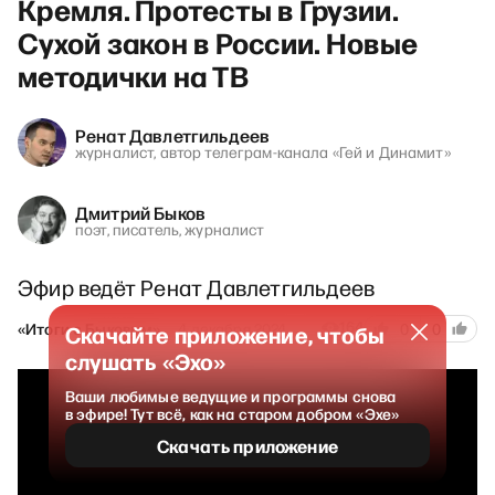
Кремля. Протесты в Грузии.
Сухой закон в России. Новые
методички на ТВ
Ренат Давлетгильдеев
журналист, автор телеграм-канала «Гей и Динамит»
Дмитрий Быков
поэт, писатель, журналист
Эфир ведёт Ренат Давлетгильдеев
164
«Итоги с Быковым»
4 декабря 2024
0
0
Скачайте приложение, чтобы
слушать «Эхо»
Ваши любимые ведущие и программы снова
в эфире! Тут всё, как на старом добром «Эхе»
Скачать приложение