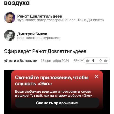
воздуха
Ренат Давлетгильдеев
журналист, автор телеграм-канала «Гей и Динамит»
Дмитрий Быков
поэт, писатель, журналист
Эфир ведёт Ренат Давлетгильдеев
262
«Итоги с Быковым»
18 сентября 2024
4
0
Скачайте приложение, чтобы
слушать «Эхо»
Ваши любимые ведущие и программы снова
в эфире! Тут всё, как на старом добром «Эхе»
Скачать приложение