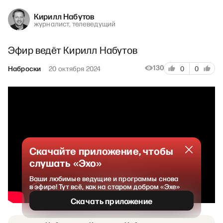
Кирилл Набутов
журналист, телеведущий
Эфир ведёт Кирилл Набутов
130
Наброски
20 октября 2024
0
0
Скачайте приложение, чтобы
слушать «Эхо»
Ваши любимые ведущие и программы снова
в эфире! Тут всё, как на старом добром «Эхе»
Скачать приложение