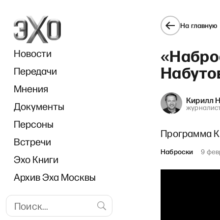
На главную
«Набро
Новости
Набуто
Передачи
Мнения
Кирилл 
Документы
«Ла
журналист
Персоны
Программа К
Встречи
Наброски
9 фев
Эхо Книги
Архив Эха Москвы