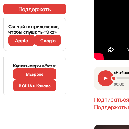
Поддержать
Скачайте приложение,
чтобы слушать «Эхо»
Apple
Google
Купить мерч «Эха»:
«Наброс
В Европе
00:00
В США и Канаде
Подписаться
Поддержать 