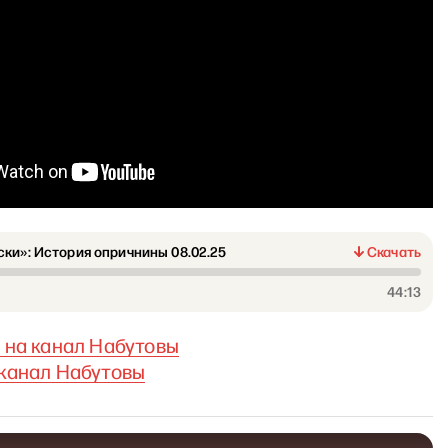
ки»: История опричнины 08.02.25
Скачать
44:13
 на канал Набутовы
канал Набутовы