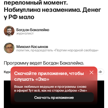
переломный момент.
Набиуллина незаменима. Денег
у РФ мало
Богдан Бакалейко
журналист
Михаил Касьянов
политик, председатель «Партии народной свободы»
Программу ведет Богдан Бакалейко.
200
Курс
27 июля 2025
2
0
Скачайте приложение, чтобы
слушать «Эхо»
Ваши любимые ведущие и программы снова
в эфире! Тут всё, как на старом добром «Эхе»
Скачать приложение