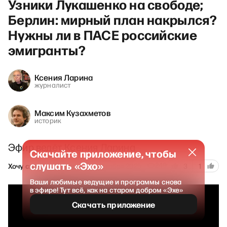
Узники Лукашенко на свободе;
Берлин: мирный план накрылся?
Нужны ли в ПАСЕ российские
эмигранты?
Ксения Ларина
журналист
Максим Кузахметов
историк
Эфир ведёт Ксения Ларина
Скачайте приложение, чтобы
слушать «Эхо»
249
Хочу сказать. Ларина
16 декабря 2025
3
1
Ваши любимые ведущие и программы снова
в эфире! Тут всё, как на старом добром «Эхе»
Скачать приложение