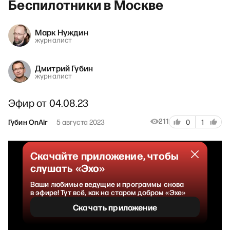
Беспилотники в Москве
Марк Нуждин
журналист
Дмитрий Губин
журналист
Эфир от 04.08.23
211
Губин OnAir
5 августа 2023
0
1
Скачайте приложение, чтобы
слушать «Эхо»
Ваши любимые ведущие и программы снова
в эфире! Тут всё, как на старом добром «Эхе»
Скачать приложение