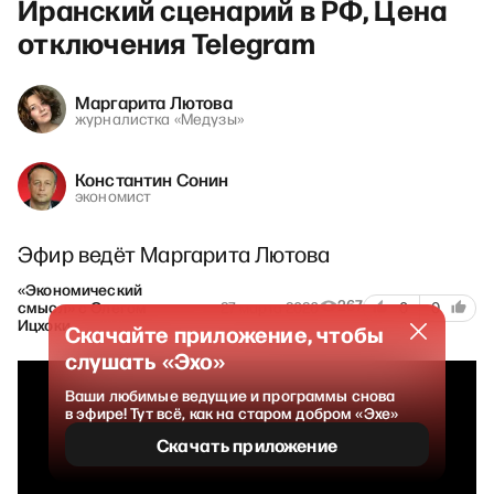
Иранский сценарий в РФ, Цена
отключения Telegram
Маргарита Лютова
журналистка «Медузы»
Константин Сонин
экономист
Эфир ведёт Маргарита Лютова
«Экономический
267
смысл» с Олегом
27 марта 2026
0
0
Ицхоки
Скачайте приложение, чтобы
слушать «Эхо»
Ваши любимые ведущие и программы снова
в эфире! Тут всё, как на старом добром «Эхе»
Скачать приложение