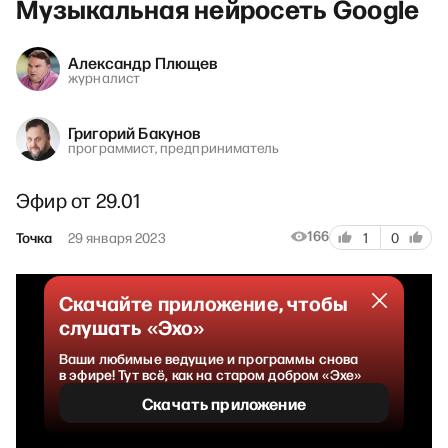
Музыкальная нейросеть Google
Александр Плющев
журналист
Григорий Бакунов
программист, предприниматель
Эфир от 29.01
166
Точка
29 января 2023
1
0
Скачайте приложение, чтобы
слушать «Эхо»
Ваши любимые ведущие и программы снова
в эфире! Тут всё, как на старом добром «Эхе»
Скачать приложение