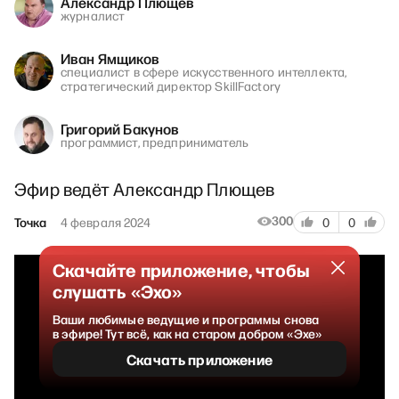
Александр Плющев
журналист
Иван Ямщиков
специалист в сфере искусственного интеллекта,
стратегический директор SkillFactory
Григорий Бакунов
программист, предприниматель
Эфир ведёт Александр Плющев
300
Точка
4 февраля 2024
0
0
Скачайте приложение, чтобы
слушать «Эхо»
Ваши любимые ведущие и программы снова
в эфире! Тут всё, как на старом добром «Эхе»
Скачать приложение