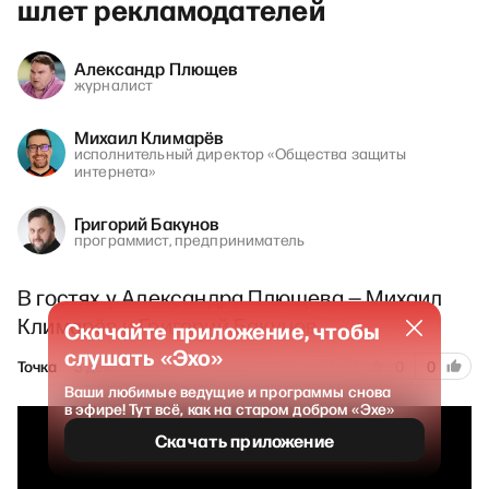
шлет рекламодателей
Александр Плющев
журналист
Михаил Климарёв
исполнительный директор «Общества защиты
интернета»
Григорий Бакунов
программист, предприниматель
В гостях у Александра Плющева — Михаил
Климарёв и Григорий Бакунов
Скачайте приложение, чтобы
слушать «Эхо»
251
Точка
3 декабря 2023
0
0
Ваши любимые ведущие и программы снова
в эфире! Тут всё, как на старом добром «Эхе»
Скачать приложение