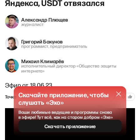
Яндекса, USDT отвязался
Александр Плющев
журналист
Григорий Бакунов
программист, предприниматель
Михаил Климарёв
исполнительный директор «Общества защиты
интернета»
Эфир от 18.06.23
Скачайте приложение, чтобы
301
Точка
18 июня 2023
1
0
слушать «Эхо»
Ваши любимые ведущие и программы снова
в эфире! Тут всё, как на старом добром «Эхе»
Скачать приложение