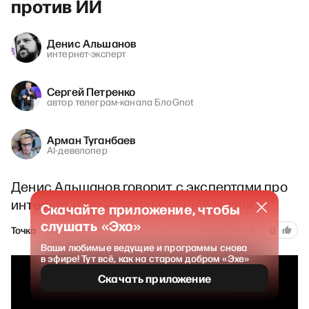
против ИИ
Денис Альшанов
интернет-эксперт
Сергей Петренко
автор телеграм-канала БлоGnot
Арман Туганбаев
AI-девелопер
Денис Альшанов говорит с экспертами про
интернет и технологии в нашей жизни
Скачайте приложение, чтобы
слушать «Эхо»
182
Точка
8 июня 2026
2
0
Ваши любимые ведущие и программы снова
в эфире! Тут всё, как на старом добром «Эхе»
Скачать приложение