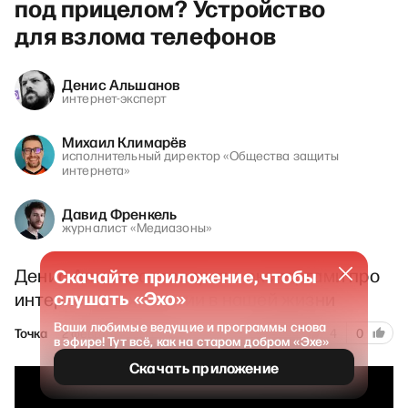
под прицелом? Устройство
для взлома телефонов
Денис Альшанов
интернет-эксперт
Михаил Климарёв
исполнительный директор «Общества защиты
интернета»
Давид Френкель
журналист «Медиазоны»
Денис Альшанов говорит с экспертами про
Скачайте приложение, чтобы
слушать «Эхо»
интернет и технологии в нашей жизни
Ваши любимые ведущие и программы снова
202
Точка
2 февраля 2026
4
0
в эфире! Тут всё, как на старом добром «Эхе»
Скачать приложение