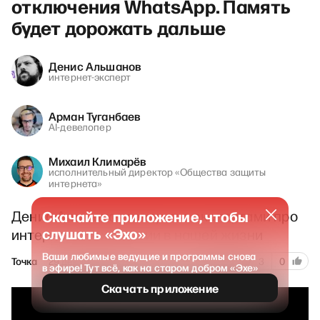
отключения WhatsApp. Память
будет дорожать дальше
Денис Альшанов
интернет-эксперт
Арман Туганбаев
AI-девелопер
Михаил Климарёв
исполнительный директор «Общества защиты
интернета»
Денис Альшанов говорит с экспертами про
Скачайте приложение, чтобы
слушать «Эхо»
интернет и технологии в нашей жизни
Ваши любимые ведущие и программы снова
240
Точка
29 декабря 2025
3
0
в эфире! Тут всё, как на старом добром «Эхе»
Скачать приложение