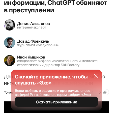
информации, ChatGPT обвиняют
в преступлении
Денис Альшанов
интернет-эксперт
Давид Френкель
журналист «Медиазоны»
Иван Ямщиков
специалист в сфере искусственного интеллекта,
стратегический директор SkillFactory
Денис Альшанов говорит с экспертами про
Скачайте приложение, чтобы
слушать «Эхо»
интернет и технологии в нашей жизни
Ваши любимые ведущие и программы снова
317
Точка
15 декабря 2025
4
0
в эфире! Тут всё, как на старом добром «Эхе»
Скачать приложение