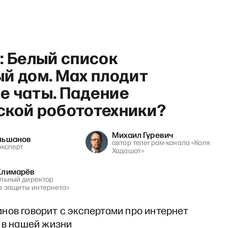
: Белый список
й дом. Мах плодит
е чаты. Падение
ской робототехники?
Михаил Гуревич
льшанов
автор телеграм-канала «Коля
эксперт
Хадашот»
Климарёв
льный директор
 защиты интернета»
нов говорит с экспертами про интернет
и в нашей жизни