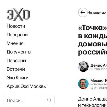
На главную
«Точка»
Новости
в кажды
Передачи
домовы
Мнения
россий
Документы
Персоны
Денис А
Встречи
интернет-
Эхо Книги
Михаил 
исполните
Архив Эха Москвы
«Общества
Денис Альша
и технологи