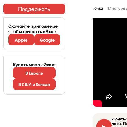
Поддержать
Точка
17 ноября 
Скачайте приложение,
чтобы слушать «Эхо»
Apple
Google
Купить мерч «Эха»:
В Европе
В США и Канаде
«Точка»
чаты. П