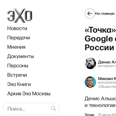
На главную
«Точка»
Новости
Google 
Передачи
России
Мнения
Документы
«Прямо 
Денис А
Персоны
интернет-
Встречи
Михаил 
исполните
Эхо Книги
«Общества
Архив Эха Москвы
Денис Альша
и технологи
Точка
15 июня 2