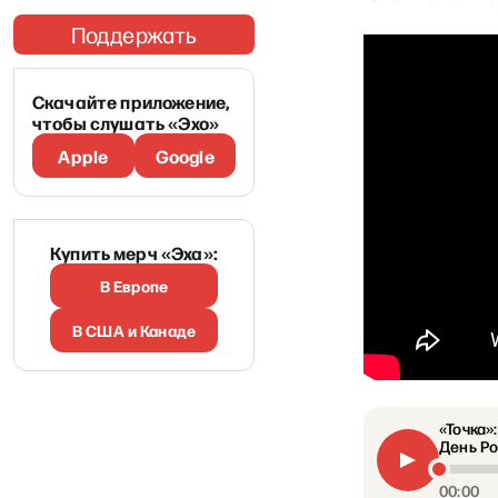
Поддержать
Скачайте приложение,
чтобы слушать «Эхо»
Apple
Google
Купить мерч «Эха»:
В Европе
В США и Канаде
«Точка»
День Ро
00:00