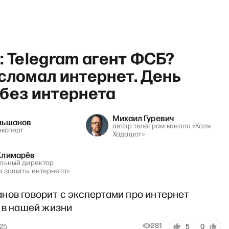
: Telegram агент ФСБ?
сломал интернет. День
 без интернета
сейчас» с Владиславом Ин
Михаил Гуревич
льшанов
автор телеграм-канала «Коля
эксперт
Хадашот»
Климарёв
льный директор
 защиты интернета»
нов говорит с экспертами про интернет
и в нашей жизни
281
025
5
0