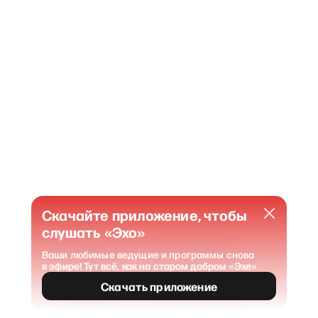
Скачайте приложение, чтобы
слушать «Эхо»
Ваши любимые ведущие и программы снова
в эфире! Тут всё, как на старом добром «Эхе»
404
Страница не найдена
.
Скачать приложение