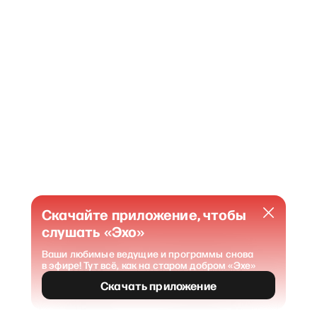
Скачайте приложение, чтобы
слушать «Эхо»
Ваши любимые ведущие и программы снова
в эфире! Тут всё, как на старом добром «Эхе»
404
Страница не найдена
.
Скачать приложение