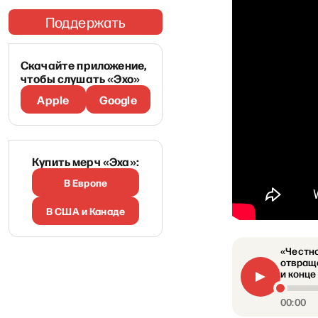
Поддержать
Скачайте приложение,
чтобы слушать «Эхо»
Apple
Google
Купить мерч «Эха»:
В Европе
В США и Канаде
«Честно
отвраще
и конце
00:00