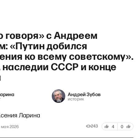
о говоря» с Андреем
м: «Путин добился
ения ко всему советскому».
, наследии СССР и конце
Breakfast show с Фили
а
Ларина
Андрей Зубов
т
историк
Ксения Ларина
243
 мая 2026
4
0