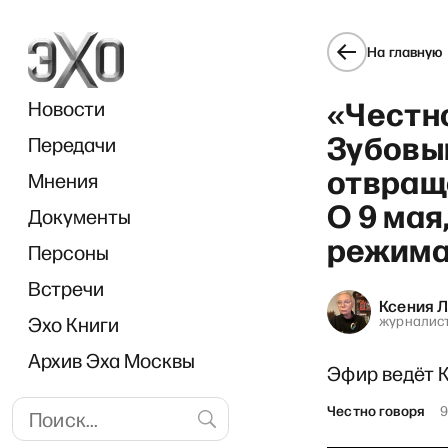
На главную
«Честн
Новости
Зубовы
Передачи
отвращ
Мнения
О 9 мая
Документы
режим
Персоны
Встречи
Ксения 
Эхо Книги
журналис
Архив Эха Москвы
Эфир ведёт 
Честно говоря
9