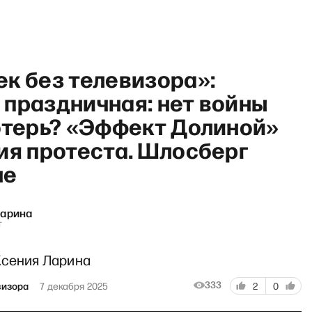
к без телевизора»:
 праздничная: нет войны
потерь? «Эффект Долиной»
ия протеста. Шлосберг
овейшая история России» с
ме
Ларина
т
Ксения Ларина
333
визора
7 декабря 2025
2
0