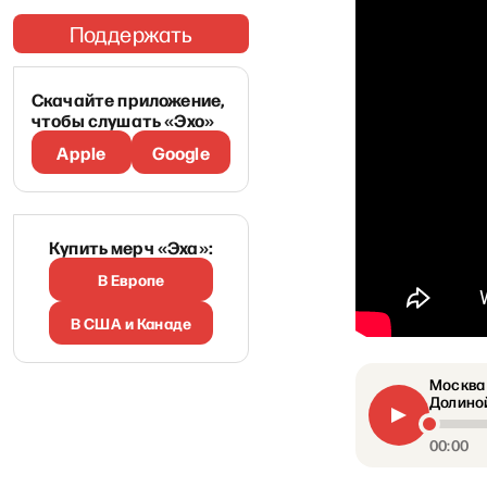
Поддержать
Скачайте приложение,
чтобы слушать «Эхо»
Apple
Google
Купить мерч «Эха»:
В Европе
В США и Канаде
Москва 
Долинои
00:00