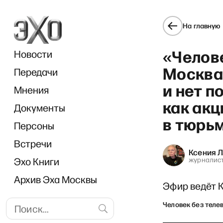
На главную
«Челове
Новости
Москва
Передачи
и нет 
Мнения
как акц
Документы
«Н
в тюрь
Персоны
Встречи
Ксения 
Эхо Книги
журналис
Архив Эха Москвы
Эфир ведёт 
Человек без теле