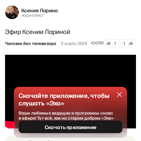
Ксения Ларина
журналист
Эфир Ксении Лариной
288
Человек без телевизора
5 марта 2024
1
1
Скачайте приложение, чтобы
слушать «Эхо»
Ваши любимые ведущие и программы снова
в эфире! Тут всё, как на старом добром «Эхе»
Скачать приложение