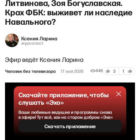
Литвинова, Зоя Богуславская.
Крах ФБК: выживет ли наследие
Навального?
Ксения Ларина
журналист
Эфир ведёт Ксения Ларина
446
Человек без телевизора
17 мая 2026
3
1
Скачайте приложение, чтобы
слушать «Эхо»
Ваши любимые ведущие и программы снова
в эфире! Тут всё, как на старом добром «Эхе»
Скачать приложение