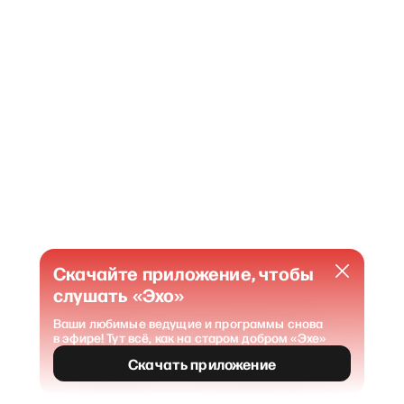
Скачайте приложение, чтобы
слушать «Эхо»
Ваши любимые ведущие и программы снова
в эфире! Тут всё, как на старом добром «Эхе»
404
Страница не найдена
.
Скачать приложение