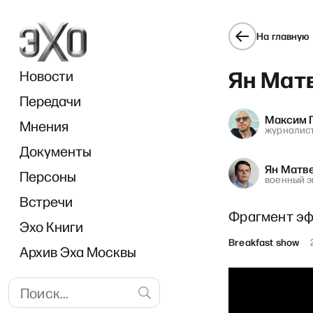
На главную
Ян Матв
Новости
Передачи
Максим 
Мнения
журналист
Документы
РЗВРТ с
Ян Матв
Персоны
военный э
Встречи
Фрагмент эфи
Эхо Книги
Breakfast show
Архив Эха Москвы