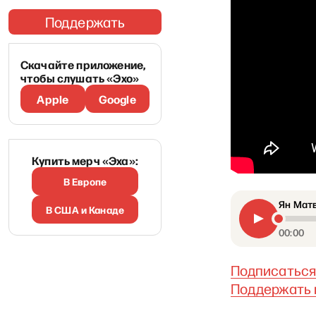
Поддержать
Скачайте приложение,
чтобы слушать «Эхо»
Apple
Google
Купить мерч «Эха»:
В Европе
Ян Матв
В США и Канаде
00:00
Подписаться 
Поддержать 