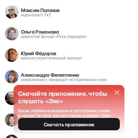
Максим Поляков
журналист 7х7
Ольга Романова
директор фонда «Русь сидящая»
Юрий Фёдоров
военно-политический эксперт
Александра Филиппенко
американист, кандидат исторических наук
Скачайте приложение, чтобы
Маша Слоним
слушать «Эхо»
журналист
Ваши любимые ведущие и программы снова
в эфире! Тут всё, как на старом добром «Эхе»
Хесус (Алексей Губанов)
блогер
Скачать приложение