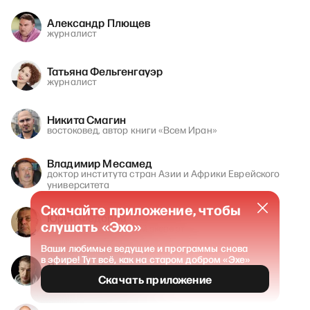
Александр Плющев
журналист
Татьяна Фельгенгауэр
журналист
Никита Смагин
востоковед, автор книги «Всем Иран»
Владимир Месамед
доктор института стран Азии и Африки Еврейского
университета
Скачайте приложение, чтобы
Юрий Фёдоров
слушать «Эхо»
военно-политический эксперт
Ваши любимые ведущие и программы снова
в эфире! Тут всё, как на старом добром «Эхе»
Дмитрий Навоша
основатель Tribuna.com
Скачать приложение