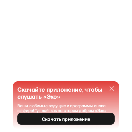
Скачайте приложение, чтобы
слушать «Эхо»
Ваши любимые ведущие и программы снова
в эфире! Тут всё, как на старом добром «Эхе»
404
Страница не найдена
.
Скачать приложение