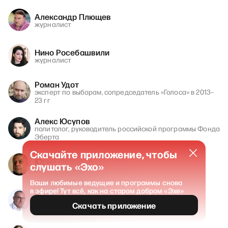
Александр Плющев
журналист
Нино Росебашвили
журналист
Роман Удот
эксперт по выборам, сопредседатель «Голоса» в 2013–
23 гг
Алекс Юсупов
политолог, руководитель российской программы Фонда
Эберта
Скачайте приложение, чтобы
Юрий Фёдоров
слушать «Эхо»
военно-политический эксперт
Ваши любимые ведущие и программы снова
в эфире! Тут всё, как на старом добром «Эхе»
Борис Надеждин
политик
Скачать приложение