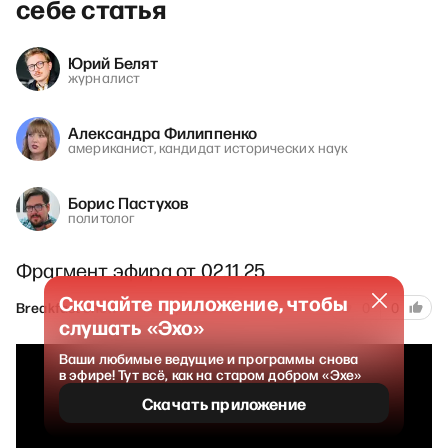
себе статья
Юрий Белят
журналист
Александра Филиппенко
американист, кандидат исторических наук
Борис Пастухов
политолог
Фрагмент эфира от 02.11.25
Скачайте приложение, чтобы
139
Breakfast show
7 ноября 2025
0
0
слушать «Эхо»
Ваши любимые ведущие и программы снова
в эфире! Тут всё, как на старом добром «Эхе»
Скачать приложение