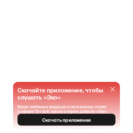
Скачайте приложение, чтобы
слушать «Эхо»
Ваши любимые ведущие и программы снова
в эфире! Тут всё, как на старом добром «Эхе»
404
Страница не найдена
.
Скачать приложение