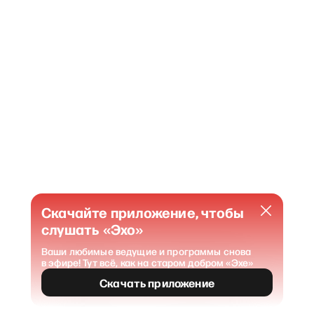
Скачайте приложение, чтобы
слушать «Эхо»
Ваши любимые ведущие и программы снова
в эфире! Тут всё, как на старом добром «Эхе»
404
Страница не найдена
.
Скачать приложение