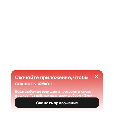
Скачайте приложение, чтобы
слушать «Эхо»
Ваши любимые ведущие и программы снова
в эфире! Тут всё, как на старом добром «Эхе»
404
Страница не найдена
.
Скачать приложение