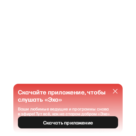
Скачайте приложение, чтобы
слушать «Эхо»
Ваши любимые ведущие и программы снова
в эфире! Тут всё, как на старом добром «Эхе»
404
Страница не найдена
.
Скачать приложение