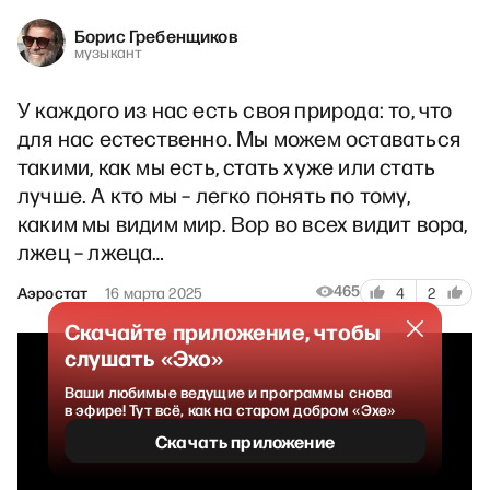
Борис Гребенщиков
музыкант
У каждого из нас есть своя природа: то, что
для нас естественно. Мы можем оставаться
такими, как мы есть, стать хуже или стать
лучше. А кто мы – легко понять по тому,
каким мы видим мир. Вор во всех видит вора,
лжец – лжеца…
465
Аэростат
16 марта 2025
4
2
Скачайте приложение, чтобы
слушать «Эхо»
Ваши любимые ведущие и программы снова
в эфире! Тут всё, как на старом добром «Эхе»
Скачать приложение