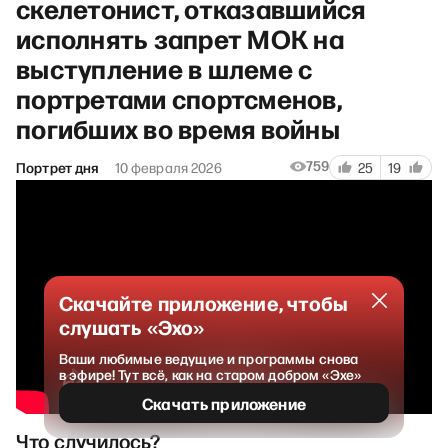
скелетонист, отказавшийся
исполнять запрет МОК на
выступление в шлеме с
портретами спортсменов,
погибших во время войны
759
Портрет дня
10 февраля 2026
25
19
Скачайте приложение, чтобы
слушать «Эхо»
Ваши любимые ведущие и программы снова
в эфире! Тут всё, как на старом добром «Эхе»
Скачать приложение
Что случилось?