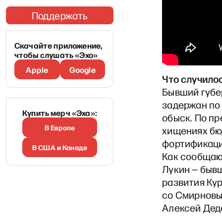
Поддержать
Скачайте приложение,
чтобы слушать «Эхо»
Apple
Google
Что случило
Бывший губе
задержан по
Купить мерч «Эха»:
обыск. По пр
В Европе
хищениях бю
фортификаци
В США и Канаде
Как сообщаю
Лукин — быв
развития Кур
со Смирновы
Алексей Дед