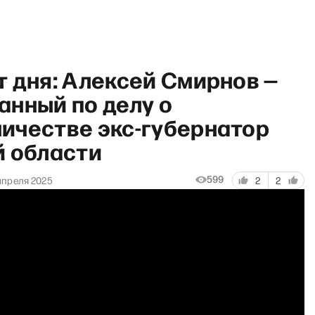
 дня: Алексей Смирнов —
анный по делу о
ичестве экс-губернатор
й области
рянул Грэм» со Светланой Ти
599
апреля 2025
2
2