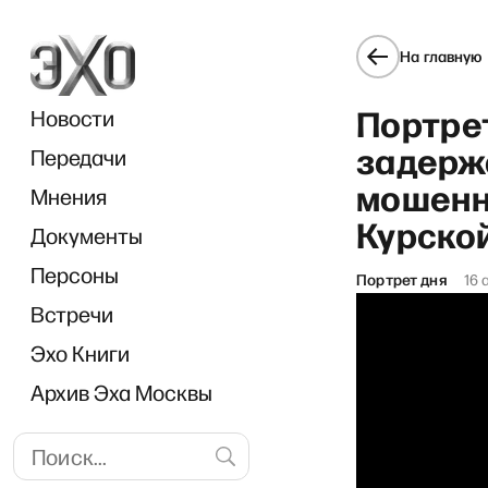
На главную
Портрет
Новости
задерж
Передачи
мошенн
Мнения
Курско
Документы
«И г
Персоны
Портрет дня
16 
Встречи
Эхо Книги
Архив Эха Москвы