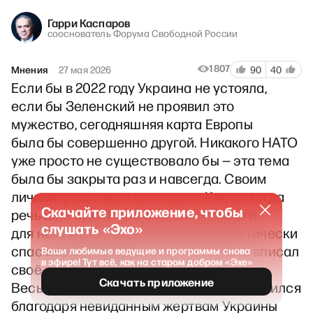
Гарри Каспаров
сооснователь Форума Свободной России
1807
Мнения
27 мая 2026
90
40
Если бы в 2022 году Украина не устояла,
если бы Зеленский не проявил это
мужество, сегодняшняя карта Европы
была бы совершенно другой. Никакого НАТО
уже просто не существовало бы — эта тема
была бы закрыта раз и навсегда. Своим
личным решением остаться в Киеве, когда
Скачайте приложение, чтобы
речь шла буквально о жизни и смерти
слушать «Эхо»
для него и его семьи, Зеленский фактически
спас мир от лавины путинского зла и вписал
Ваши любимые ведущие и программы снова
в эфире! Тут всё, как на старом добром «Эхе»
своё имя в историю.
Скачать приложение
Весь геополитический ландшафт изменился
благодаря невиданным жертвам Украины