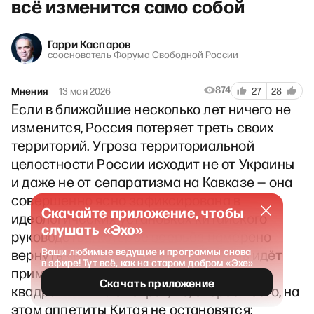
всё изменится само собой
Гарри Каспаров
сооснователь Форума Свободной России
874
Мнения
13 мая 2026
27
28
Если в ближайшие несколько лет ничего не
изменится, Россия потеряет треть своих
территорий. Угроза территориальной
целостности России исходит не от Украины
и даже не от сепаратизма на Кавказе — она
совершенно ясно зафиксирована в
Скачайте приложение, чтобы
идеологических установках китайского
слушать «Эхо»
руководства, которое всерьёз намерено
Ваши любимые ведущие и программы снова
вернуть «исторические земли». Речь идёт
в эфире! Тут всё, как на старом добром «Эхе»
примерно о полутора миллионах
Скачать приложение
квадратных километров, но, скорее всего, на
этом аппетиты Китая не остановятся: